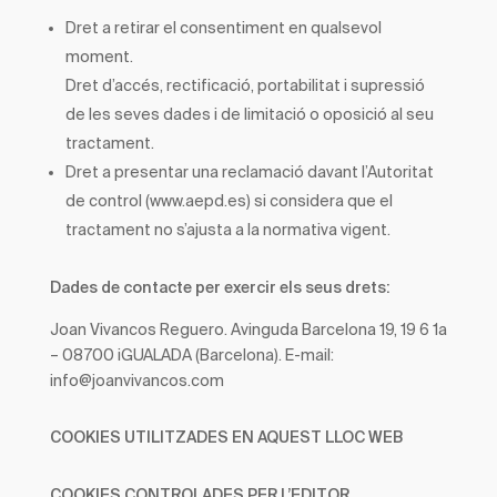
Dret a retirar el consentiment en qualsevol
moment.
Dret d’accés, rectificació, portabilitat i supressió
de les seves dades i de limitació o oposició al seu
tractament.
Dret a presentar una reclamació davant l’Autoritat
de control (www.aepd.es) si considera que el
tractament no s’ajusta a la normativa vigent.
Dades de contacte per exercir els seus drets:
Joan Vivancos Reguero. Avinguda Barcelona 19, 19 6 1a
– 08700 iGUALADA (Barcelona). E-mail:
info@joanvivancos.com
COOKIES UTILITZADES EN AQUEST LLOC WEB
COOKIES CONTROLADES PER L’EDITOR