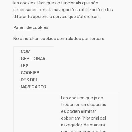
les cookies tècniques o funcionals que són
necessàries per a la navegació i la utilització de les
diferents opcions o serveis que s’ofereixen.
Panell de cookies
No s’instal·len cookies controlades per tercers
COM
GESTIONAR
LES
COOKIES
DES DEL
NAVEGADOR
Les cookies que ja es
troben en un dispositiu
es poden eliminar
esborrant l’historial del
navegador, de manera
que se suprimeixen les