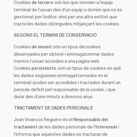
Cookies
són les que s’envien a l’equip
de tercers:
terminal de l’usuari des d’un equip o domini que no és
gestionat per l’editor, sinó per una altra entitat que
tracta les dades obtingudes mitjançant les cookies.
SEGONS EL TERMINI DE CONSERVACIÓ
Cookies
són un tipus decookies
de sessió:
dissenyades per obtenir i emmagatzemar dades
mentre l’usuari accedeix a una pàgina web.
Cookies
són un tipus de cookies en què
persistents:
les dades segueixen emmagatzemades en el
terminal i poden ser accedides i tractades durant un
període definit pel responsable de la cookie, i que
durar des d’uns minuts a diversos anys.
TRACTAMENT DE DADES PERSONALS
Joan Vivancos Reguero és el
Responsable del
de les dades personals de l’
i
tractament
Interessat
l’informa que aquestes dades es tractaran de