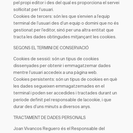
pel propi editor i des del qual es proporciona el servei
sol·licitat per l’usuari.
Cookies
de tercers:
són les que s’envien a l’equip
terminal de l’usuari des d’un equip o domini que no és
gestionat per l’editor, sinó per una altra entitat que
tracta les dades obtingudes mitjançant les cookies.
SEGONS EL TERMINI DE CONSERVACIÓ
Cookies
de sessió:
són un tipus de cookies
dissenyades per obtenir i emmagatzemar dades
mentre l’usuari accedeix a una pàgina web.
Cookies
persistents:
són un tipus de cookies en què
les dades segueixen emmagatzemades en el
terminal i poden ser accedides i tractades durant un
període definit pel responsable de lacookie, i que
durar des d’uns minuts a diversos anys.
TRACTAMENT DE DADES PERSONALS
Joan Vivancos Reguero és el
Responsable del