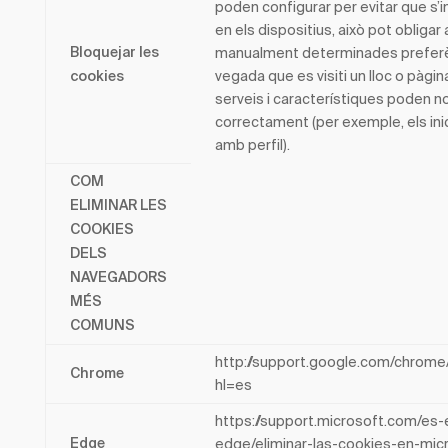
poden configurar per evitar que s’in
en els dispositius, això pot obligar 
manualment determinades prefer
Bloquejar les
vegada que es visiti un lloc o pàgin
cookies
serveis i característiques poden n
correctament (per exemple, els ini
amb perfil).
COM
ELIMINAR LES
COOKIES
DELS
NAVEGADORS
MÉS
COMUNS
http://support.google.com/chrom
Chrome
hl=es
https://support.microsoft.com/es-
edge/eliminar-las-cookies-en-mic
Edge