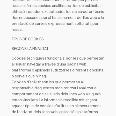
l’usuari són les cookies analítiques i les de publicitat i
afiliació, i queden exceptuades les de caràcter tècnic
i les necessàries per al funcionament del lloc web o la
prestació de serveis expressament sol·licitats per
l’usuari.
TIPUS DE COOKIES
SEGONS LA FINALITAT
Cookies
tècniques i funcionals
: són les que permeten
a l’usuari navegar a través d’una pàgina web,
plataforma o aplicació i utilitzar les diferents opcions
o serveis que hi hagi.
Cookies
d’anàlisi
: són les que permeten al
responsable d’aquestes monitoritzar i analitzar el
comportament dels usuaris dels llocs web als quals
estan vinculats. La informació recollida mitjançant
aquest tipus de cookies s’utilitza en el mesurament
de l’activitat dels llocs web, aplicació o plataforma i