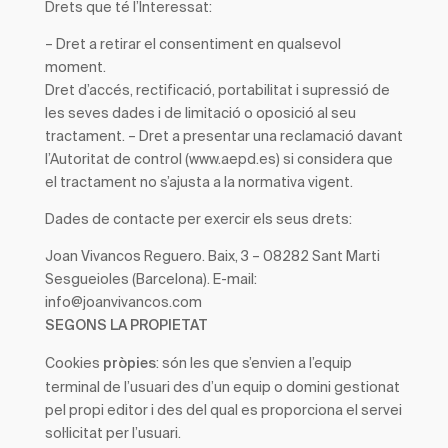
Drets que té l’Interessat
:
– Dret a retirar el consentiment en qualsevol
moment.
Dret d’accés, rectificació, portabilitat i supressió de
les seves dades i de limitació o oposició al seu
tractament. – Dret a presentar una reclamació davant
l’Autoritat de control (www.aepd.es) si considera que
el tractament no s’ajusta a la normativa vigent.
Dades de contacte per exercir els seus drets:
Joan Vivancos Reguero. Baix, 3 – 08282 Sant Marti
Sesgueioles (Barcelona). E-mail:
info@joanvivancos.com
SEGONS LA PROPIETAT
Cookies
: són les que s’envien a l’equip
pròpies
terminal de l’usuari des d’un equip o domini gestionat
pel propi editor i des del qual es proporciona el servei
sol·licitat per l’usuari.