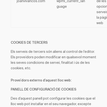
joanvivancos.com
wpml_current_lan
de les
guage
opcion
servei
la pàg
web
COOKIES DE TERCERS
Els serveis de tercers són aliens al control de l’editor.
Els proveïdors poden modificar en qualsevol moment
les seves condicions de servei, finalitat i ús de les
cookies, etc.
Proveïdors externs d’aquest lloc web:
PANELL DE CONFIGURACIÓ DE COOKIES
Des d’aquest panell pot configurar les cookies que el
lloc web pot instal·lar en el seu navegador, excepte