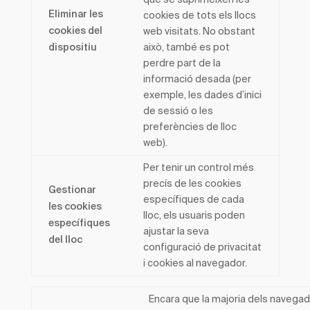
Eliminar les
cookies de tots els llocs
web visitats. No obstant
cookies del
això, també es pot
dispositiu
perdre part de la
informació desada (per
exemple, les dades d’inici
de sessió o les
preferències de lloc
web).
Per tenir un control més
precís de les cookies
Gestionar
específiques de cada
les cookies
lloc, els usuaris poden
específiques
ajustar la seva
del lloc
configuració de privacitat
i cookies al navegador.
Encara que la majoria dels navega