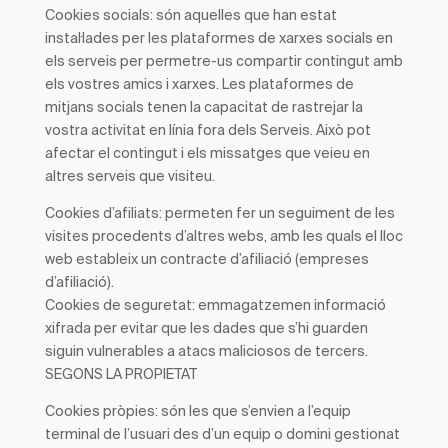
Cookies
socials
: són aquelles que han estat
instal·lades per les plataformes de xarxes socials en
els serveis per permetre-us compartir contingut amb
els vostres amics i xarxes. Les plataformes de
mitjans socials tenen la capacitat de rastrejar la
vostra activitat en línia fora dels Serveis. Això pot
afectar el contingut i els missatges que veieu en
altres serveis que visiteu.
Cookies
d’afiliats
: permeten fer un seguiment de les
visites procedents d’altres webs, amb les quals el lloc
web estableix un contracte d’afiliació (empreses
d’afiliació).
Cookies
de seguretat
: emmagatzemen informació
xifrada per evitar que les dades que s’hi guarden
siguin vulnerables a atacs maliciosos de tercers.
SEGONS LA PROPIETAT
Cookies
pròpies
: són les que s’envien a l’equip
terminal de l’usuari des d’un equip o domini gestionat