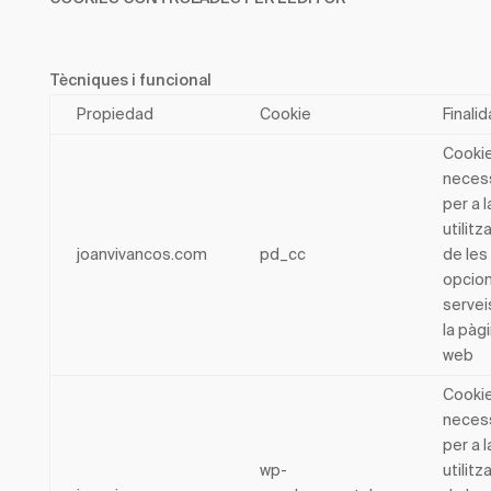
Tècniques i funcional
Propiedad
Cookie
Finali
Cooki
neces
per a l
utilitz
joanvivancos.com
pd_cc
de les
opcion
servei
la pàg
web
Cooki
neces
per a l
wp-
utilitz