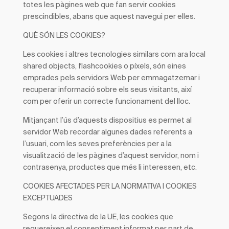
totes les pàgines web que fan servir cookies
prescindibles, abans que aquest navegui per elles.
QUÈ SÓN LES COOKIES?
Les cookies i altres tecnologies similars com ara local
shared objects, flashcookies o píxels, són eines
emprades pels servidors Web per emmagatzemar i
recuperar informació sobre els seus visitants, així
com per oferir un correcte funcionament del lloc.
Mitjançant l’ús d’aquests dispositius es permet al
servidor Web recordar algunes dades referents a
l’usuari, com les seves preferències per a la
visualització de les pàgines d’aquest servidor, nom i
contrasenya, productes que més li interessen, etc.
COOKIES
AFECTADES PER LA NORMATIVA I COOKIES
EXCEPTUADES
Segons la directiva de la UE, les cookies que
requereixen el consentiment informat per part de