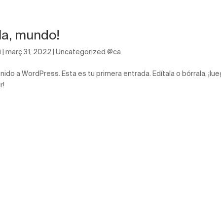
la, mundo!
i
|
març 31, 2022
|
Uncategorized @ca
nido a WordPress. Esta es tu primera entrada. Edítala o bórrala, ¡l
r!